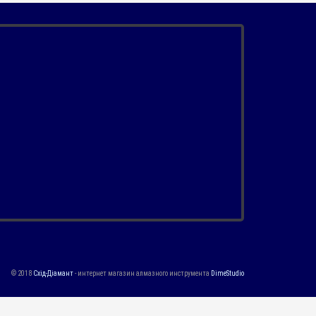
© 2018
Схід-Діамант
- интернет магазин алмазного инструмента
DimeStudio