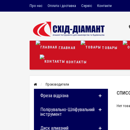
Про нас
Оплата і доставка
Сервіс
Контакти
ГЛАВНАЯ
ТОВАРЫ
КОНТАКТЫ
Производители
СПИС
Фреза відрізна
Нет тов
Полірувально-Шліфувальний
інструмент
Диск алмазний