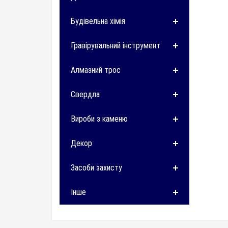
Будівельна хімія
Гравірувальний інструмент
Алмазний трос
Свердла
Вироби з каменю
Декор
Засоби захисту
Інше