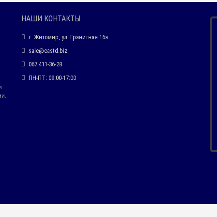
НАШИ КОНТАКТЫ
г. Житомир, ул. Гранитная 16а
sale@eastd.biz
067 411-36-28
ПН-ПТ: 09:00-17:00
и
ии.